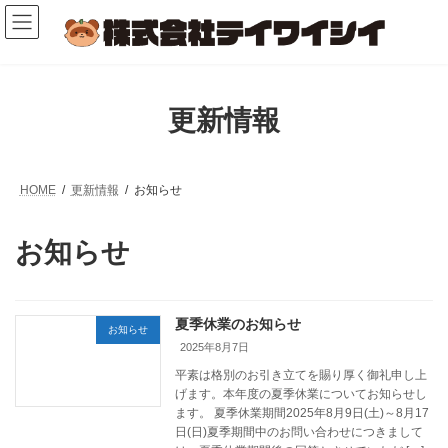
コ
ナ
ン
ビ
テ
ゲ
ン
ー
ツ
シ
へ
ョ
更新情報
ス
ン
キ
に
ッ
移
プ
動
HOME
更新情報
お知らせ
お知らせ
夏季休業のお知らせ
お知らせ
2025年8月7日
平素は格別のお引き立てを賜り厚く御礼申し上
げます。本年度の夏季休業についてお知らせし
ます。 夏季休業期間2025年8月9日(土)～8月17
日(日)夏季期間中のお問い合わせにつきまして